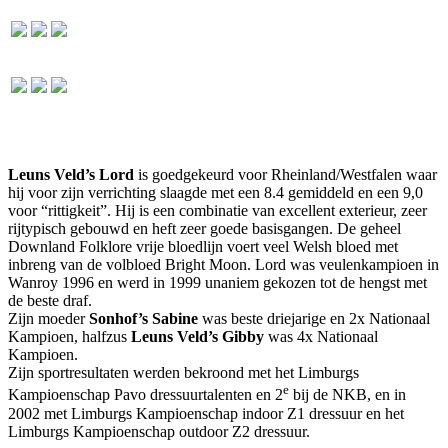
Leuns Veld’s Lord
is goedgekeurd voor Rheinland/Westfalen waar
hij voor zijn verrichting slaagde met een 8.4 gemiddeld en een 9,0
voor “rittigkeit”. Hij is een combinatie van excellent exterieur, zeer
rijtypisch gebouwd en heft zeer goede basisgangen. De geheel
Downland Folklore vrije bloedlijn voert veel Welsh bloed met
inbreng van de volbloed Bright Moon. Lord was veulenkampioen in
Wanroy 1996 en werd in 1999 unaniem gekozen tot de hengst met
de beste draf.
Zijn moeder
Sonhof’s Sabine
was beste driejarige en 2x Nationaal
Kampioen, halfzus
Leuns Veld’s Gibby
was 4x Nationaal
Kampioen.
Zijn sportresultaten werden bekroond met het Limburgs
e
Kampioenschap Pavo dressuurtalenten en 2
bij de NKB, en in
2002 met Limburgs Kampioenschap indoor Z1 dressuur en het
Limburgs Kampioenschap outdoor Z2 dressuur.