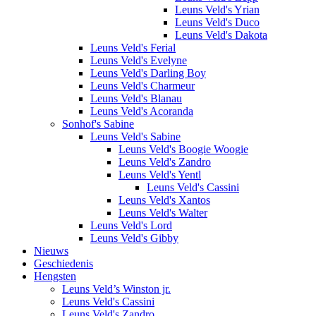
Leuns Veld's Yrian
Leuns Veld's Duco
Leuns Veld's Dakota
Leuns Veld's Ferial
Leuns Veld's Evelyne
Leuns Veld's Darling Boy
Leuns Veld's Charmeur
Leuns Veld's Blanau
Leuns Veld's Acoranda
Sonhof's Sabine
Leuns Veld's Sabine
Leuns Veld's Boogie Woogie
Leuns Veld's Zandro
Leuns Veld's Yentl
Leuns Veld's Cassini
Leuns Veld's Xantos
Leuns Veld's Walter
Leuns Veld's Lord
Leuns Veld's Gibby
Nieuws
Geschiedenis
Hengsten
Leuns Veld’s Winston jr.
Leuns Veld's Cassini
Leuns Veld's Zandro