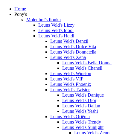
Home
Pony's
Molenhof's Ilonka
Leuns Veld's Lizzy
Leuns Veld's Idool
Leuns Veld's Heidi
Leuns Veld's Denzil
Leuns Veld's Dolce Vita
Leuns Veld's Donnatella
Leuns Veld's Xena
Leuns Veld's Bella Donna
Leuns Veld's Chanell
Leuns Veld's Winston
Leuns Veld's VIP
Leuns Veld's Phoenix
Leuns Veld's Twister
Leuns Veld's Danique
Leuns Veld's Dior
Leuns Veld's Dailan
Leuns Veld's Yeshi
Leuns Veld's Oriënta
Leuns Veld's Trendy
Leuns Veld's Sunlight
Leuns Veld's Zepp