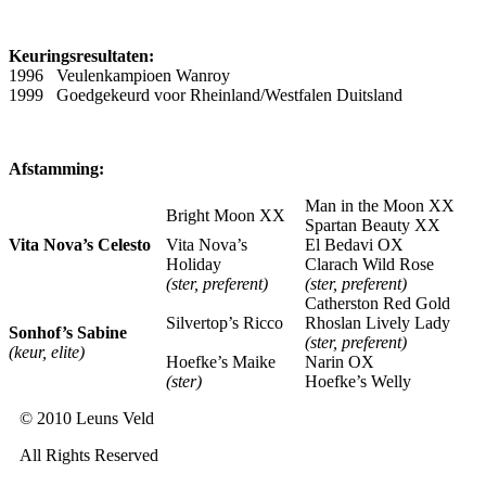
Keuringsresultaten:
1996 Veulenkampioen Wanroy
1999 Goedgekeurd voor Rheinland/Westfalen Duitsland
Afstamming:
Man in the Moon XX
Bright Moon XX
Spartan Beauty XX
Vita Nova’s Celesto
Vita Nova’s
El Bedavi OX
Holiday
Clarach Wild Rose
(ster, preferent)
(ster, preferent)
Catherston Red Gold
Silvertop’s Ricco
Rhoslan Lively Lady
Sonhof’s Sabine
(ster, preferent)
(keur, elite)
Hoefke’s Maike
Narin OX
(ster)
Hoefke’s Welly
© 2010 Leuns Veld
All Rights Reserved